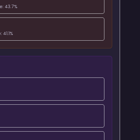
e:
43.7
%
e:
41.1
%